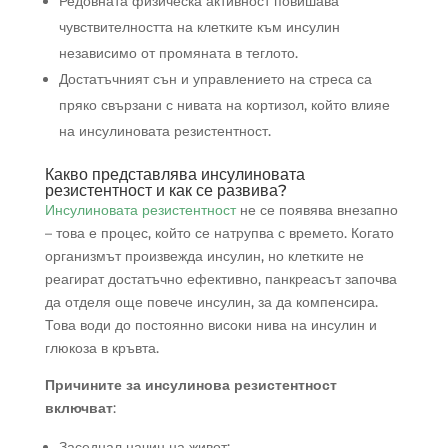
Редовната физическа активност повишава
чувствителността на клетките към инсулин
независимо от промяната в теглото.
Достатъчният сън и управлението на стреса са
пряко свързани с нивата на кортизол, който влияе
на инсулиновата резистентност.
Какво представлява инсулиновата
резистентност и как се развива?
Инсулиновата резистентност
не се появява внезапно
– това е процес, който се натрупва с времето. Когато
организмът произвежда инсулин, но клетките не
реагират достатъчно ефективно, панкреасът започва
да отделя още повече инсулин, за да компенсира.
Това води до постоянно високи нива на инсулин и
глюкоза в кръвта.
Причините за инсулинова резистентност
включват
:
Заседнал начин на живот;