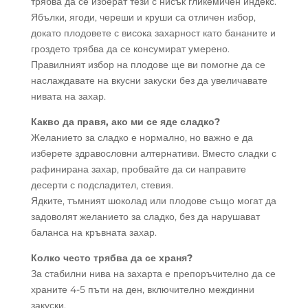
трябва да се изберат тези с нисък гликемичен индекс.
Ябълки, ягоди, череши и круши са отличен избор,
докато плодовете с висока захарност като бананите и
гроздето трябва да се консумират умерено.
Правилният избор на плодове ще ви помогне да се
наслаждавате на вкусни закуски без да увеличавате
нивата на захар.
Какво да правя, ако ми се яде сладко?
Желанието за сладко е нормално, но важно е да
изберете здравословни алтернативи. Вместо сладки с
рафинирана захар, пробвайте да си направите
десерти с подсладител, стевия.
Ядките, тъмният шоколад или плодове също могат да
задоволят желанието за сладко, без да нарушават
баланса на кръвната захар.
Колко често трябва да се храня?
За стабилни нива на захарта е препоръчително да се
храните 4-5 пъти на ден, включително междинни
закуски.