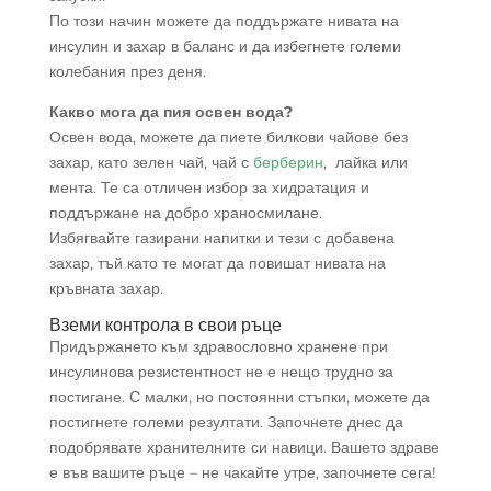
По този начин можете да поддържате нивата на
инсулин и захар в баланс и да избегнете големи
колебания през деня.
Какво мога да пия освен вода?
Освен вода, можете да пиете билкови чайове без
захар, като зелен чай, чай с
берберин
, лайка или
мента. Те са отличен избор за хидратация и
поддържане на добро храносмилане.
Избягвайте газирани напитки и тези с добавена
захар, тъй като те могат да повишат нивата на
кръвната захар.
Вземи контрола в свои ръце
Придържането към здравословно хранене при
инсулинова резистентност не е нещо трудно за
постигане. С малки, но постоянни стъпки, можете да
постигнете големи резултати. Започнете днес да
подобрявате хранителните си навици. Вашето здраве
е във вашите ръце – не чакайте утре, започнете сега!