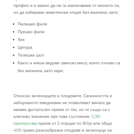
профил и е важно да не ги изключваме от менюто си,
но да избираме животински опции без мазнини, като:
Пилешко филе
Пуешко филе
Хек
Ципура
Телешки шол
Както и някои видове свинско месо, които отново са
без мазнина, като каре.
Относно зеленчуците и плодовете. Сезонността и
забързаното ежедневие не позволяват винаги да
имаме достатъчен прием от тях, но те също са с
ключово значение при това състояние.
СЗО
препоръчва
прием от 5 порции по 80гр или общо
400 грама разнообразни плодове и зеленчуци на