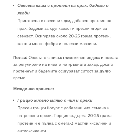
Овесена каша с протеин на прах, бадеми и
ягоди
Приготвена с овесени ядки, добавен протеин на
прах, бадеми за хрупкавост и пресни ягоди за
свежест. Осигурява около 20-25 грама протеин,
както и много фибри и полезни мазнини.
Ползи:
Овесът е с нисък гликемичен индекс и помага
за регулиране на нивата на кръвната захар, докато
протеинът и бадемите осигуряват ситост за дълго
време.
Междинно хранене:
Гръцко кисело мляко с чия и орехи
Пресен гръцки йогурт с добавени чия семена и
натрошени орехи. Порция съдържа 20-25 грама
протеин и е пълна с омега-3 мастни киселини и
антиоксиданти.