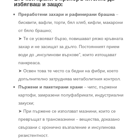
избягваш и защо:
Преработени захари и рафинирани брашна
–
бисквити, вафли, торти, бял хляб, кифли, макарони
от бяло брашно;
➤ Те се усвояват бързо, повишават рязко кръвната
захар и не засищат за дълго. Постоянният прием
води до „инсулинови върхове“, които изтощават
панкреаса.
➤ Освен това те често са бедни на фибри, което
допълнително затруднява метаболитния контрол.
Пържени и пакетирани храни
– чипс, пържени
картофи, замразени полуфабрикати, индустриални
закуски;
➤ При пържене се използват мазнини, които се
превръщат в трансмазнини – вещества, доказано
свързани с хронично възпаление и инсулинова
резистентност.