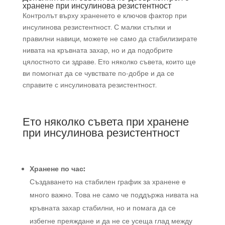
хранене при инсулинова резистентност
Контролът върху храненето е ключов фактор при
инсулинова резистентност. С малки стъпки и
правилни навици, можете не само да стабилизирате
нивата на кръвната захар, но и да подобрите
цялостното си здраве. Ето няколко съвета, които ще
ви помогнат да се чувствате по-добре и да се
справите с инсулиновата резистентност.
Ето няколко съвета при хранене
при инсулинова резистентност
Хранене по час:
Създаването на стабилен график за хранене е
много важно. Това не само че поддържа нивата на
кръвната захар стабилни, но и помага да се
избегне преяждане и да не се усеща глад между