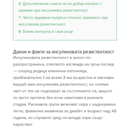
6
Допълнителни съвети за по-добър контрол с
хранене при инсулинова резистентност
7
Често задавани въпроси относно храненето при
инсулинова резистентност
8
Вземи контрола в свои ръце
Данни и факти за инсулиновата резистентност
Инсулиновата резистентност е много по-
разпространена, отколкото изглежда на пръв поглед
— според редица клинични източници,
приблизително 1 на всеки 3-ма възрастни в световен
мащаб има инсулинова резистентност, но голяма
част от тях не подозират за състоянието си, защото
то често протича без ясни симптоми в ранните
стадии. Рисковите групи включват хора с наднормено
тегло, фамилна анамнеза за диабет и възраст над 45
години, но случаите сред по-млади хора също
нарастват.