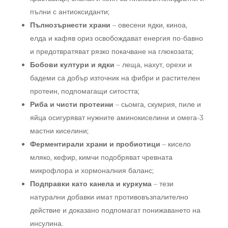
пълни с антиоксиданти;
Пълнозърнести храни
– овесени ядки, киноа,
елда и кафяв ориз освобождават енергия по-бавно
и предотвратяват рязко покачване на глюкозата;
Бобови култури и ядки
– леща, нахут, орехи и
бадеми са добър източник на фибри и растителен
протеин, подпомагащи ситостта;
Риба и чисти протеини
– сьомга, скумрия, пиле и
яйца осигуряват нужните аминокиселини и омега-3
мастни киселини;
Ферментирали храни и пробиотици
– кисело
мляко, кефир, кимчи подобряват чревната
микрофлора и хормоналния баланс;
Подправки като канела и куркума
– тези
натурални добавки имат противовъзпалително
действие и доказано подпомагат понижаването на
инсулина.