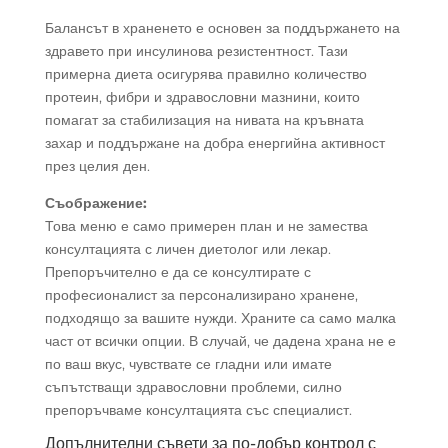
Балансът в храненето е основен за поддържането на
здравето при инсулинова резистентност. Тази
примерна диета осигурява правилно количество
протеин, фибри и здравословни мазнини, които
помагат за стабилизация на нивата на кръвната
захар и поддържане на добра енергийна активност
през целия ден.
Съображение
:
Това меню е само примерен план и не замества
консултацията с личен диетолог или лекар.
Препоръчително е да се консултирате с
професионалист за персонализирано хранене,
подходящо за вашите нужди. Храните са само малка
част от всички опции. В случай, че дадена храна не е
по ваш вкус, чувствате се гладни или имате
съпътстващи здравословни проблеми, силно
препоръчваме консултацията със специалист.
Допълнителни съвети за по-добър контрол с