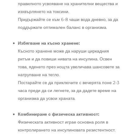
правилното усвояване на хранителни вещества и
изхвърлянето на токсини.
Придържайте се към 6-8 чаши вода дневно, за да
поддържате оптимален баланс в организма.
Избягване на късно хранене:
Късното хранене може да наруши циркадния
ритъм и да повиши нивата на инсулина. Освен
това, яденето през нощта увеличава шансовете за
натрупване на тегло.
Постарайте се да приключите с вечерята поне 2-3
часа преди да си легнете, за да дадете време на
организма да усвои храната.
Комбиниране с физическа активност:
Физическата активност играе основна роля в
контролирането на инсулиновата резистентност.