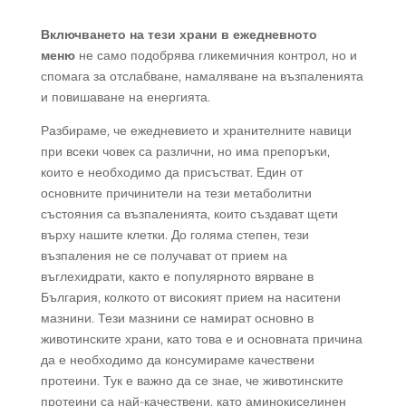
Включването на тези храни в ежедневното
меню
не само подобрява гликемичния контрол, но и
спомага за отслабване, намаляване на възпаленията
и повишаване на енергията.
Разбираме, че ежедневието и хранителните навици
при всеки човек са различни, но има препоръки,
които е необходимо да присъстват. Един от
основните причинители на тези метаболитни
състояния са възпаленията, които създават щети
върху нашите клетки. До голяма степен, тези
възпаления не се получават от прием на
въглехидрати, както е популярното вярване в
България, колкото от високият прием на наситени
мазнини. Тези мазнини се намират основно в
животинските храни, като това е и основната причина
да е необходимо да консумираме качествени
протеини. Тук е важно да се знае, че животинските
протеини са най-качествени, като аминокиселинен