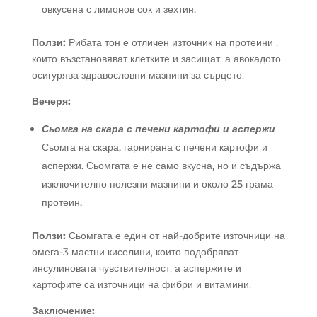
овкусена с лимонов сок и зехтин.
Ползи:
Рибата тон е отличен източник на протеини ,
които възстановяват клетките и засищат, а авокадото
осигурява здравословни мазнини за сърцето.
Вечеря:
Сьомга на скара с печени картофи и аспержи
Сьомга на скара, гарнирана с печени картофи и
аспержи. Сьомгата е не само вкусна, но и съдържа
изключително полезни мазнини и около 25 грама
протеин.
Ползи:
Сьомгата е един от най-добрите източници на
омега-3 мастни киселини, които подобряват
инсулиновата чувствителност, а аспержите и
картофите са източници на фибри и витамини.
Заключение: