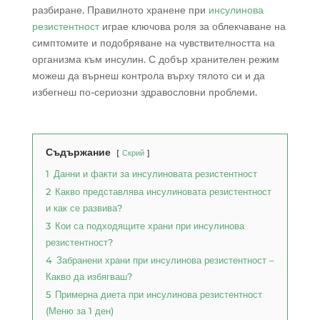
разбиране. Правилното хранене при
инсулинова
резистентност
играе ключова роля за облекчаване на
симптомите и подобряване на чувствителността на
организма към инсулин. С добър хранителен режим
можеш да върнеш контрола върху тялото си и да
избегнеш по-сериозни здравословни проблеми.
Съдържание
Скрий
1
Данни и факти за инсулиновата резистентност
2
Какво представлява инсулиновата резистентност
и как се развива?
3
Кои са подходящите храни при инсулинова
резистентност?
4
Забранени храни при инсулинова резистентност –
Какво да избягваш?
5
Примерна диета при инсулинова резистентност
(Меню за 1 ден)