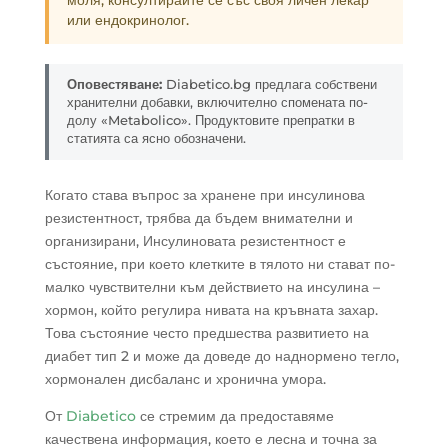
моля, консултирайте се със своя личен лекар
или ендокринолог.
Оповестяване:
Diabetico.bg предлага собствени
хранителни добавки, включително спомената по-
долу «Metabolico». Продуктовите препратки в
статията са ясно обозначени.
Когато става въпрос за хранене при инсулинова
резистентност, трябва да бъдем внимателни и
организирани, Инсулиновата резистентност е
състояние, при което клетките в тялото ни стават по-
малко чувствителни към действието на инсулина –
хормон, който регулира нивата на кръвната захар.
Това състояние често предшества развитието на
диабет тип 2 и може да доведе до наднормено тегло,
хормонален дисбаланс и хронична умора.
От
Diabetico
се стремим да предоставяме
качествена информация, което е лесна и точна за