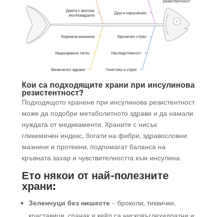
Кои са подходящите храни при инсулинова
резистентност?
Подходящото хранене при инсулинова резистентност
може да подобри метаболитното здраве и да намали
нуждата от медикаменти. Храните с нисък
гликемичен индекс, богати на фибри, здравословни
мазнини и протеини, подпомагат баланса на
кръвната захар и чувствителността към инсулина.
Ето някои от най-полезните
храни:
Зеленчуци без нишесте
– броколи, тиквички,
краставици, спанак и кейл са нисковъглехидратни и