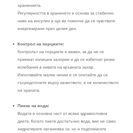
храненията.
Регулярността в храненето е основа за стабилно
ниво на инсулин и ще ви помогне да се чувствате
енергизирани през целия ден.
Контрол на порциите:
Контролът на порциите е важен, за да не се
приемат излишни калории и да се избегнат резки
колебания в нивата на кръвната захар.
Използвайте малки чинии и се опитайте да се
съсредоточите върху качеството, а не количеството
на храната.
Пиене на вода:
Водата е основна част от всяка здравословна
диета. Когато пиете достатъчно вода, вие не само
хидратирате организма си, но и подпомагате