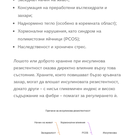
Консумация на преработени въглехидрати и
захари;
Наднормено тегло (особено в коремната област);
Хормонални нарушения, като синдром на
поликистозни яйчници (PCOS);
Наследственост и хроничен стрес.
Лошото или доброто хранене при инсулинова
резистентност оказва директно влияние върху това
състояние. Храните, които повишават бързо кръвната
захар, могат да влошат инсулиновата резистентност,
докато други – с нисък гликемичен индекс и високо
съдържание на фибри – помагат за регулирането ѝ.