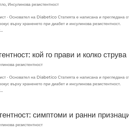
гло
,
Инсулинова резистентност
ст · Основател на Diabetico Статията е написана и прегледана о
окус върху храненето при диабет и инсулинова резистентност.
..
ентност: кой го прави и колко струва
улинова резистентност
ст · Основател на Diabetico Статията е написана и прегледана о
окус върху храненето при диабет и инсулинова резистентност.
..
тентност: симптоми и ранни признац
улинова резистентност