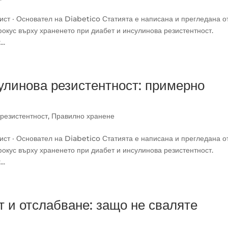
ст · Основател на Diabetico Статията е написана и прегледана о
окус върху храненето при диабет и инсулинова резистентност.
..
улинова резистентност: примерно
резистентност
,
Правилно хранене
ст · Основател на Diabetico Статията е написана и прегледана о
окус върху храненето при диабет и инсулинова резистентност.
..
 и отслабване: защо не сваляте