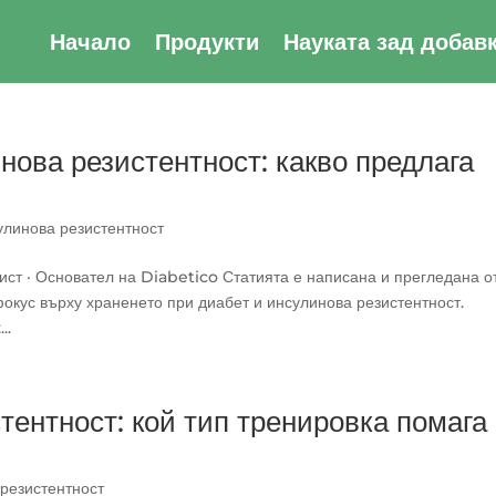
Начало
Продукти
Науката зад добав
нова резистентност: какво предлага
улинова резистентност
ст · Основател на Diabetico Статията е написана и прегледана о
окус върху храненето при диабет и инсулинова резистентност.
..
тентност: кой тип тренировка помага
резистентност