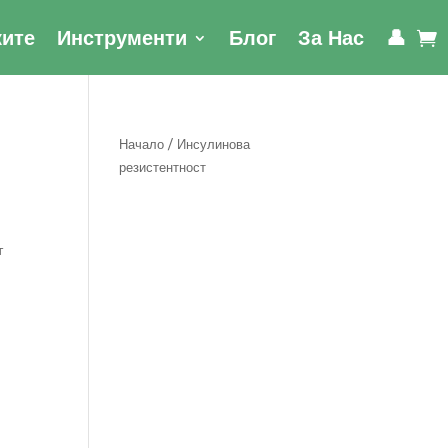
ките
Инструменти
Блог
За Нас
👤
Начало
/ Инсулинова
резистентност
т